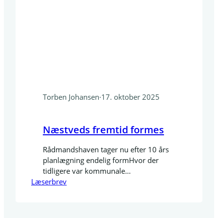
Torben Johansen
·
17. oktober 2025
Næstveds fremtid formes
Rådmandshaven tager nu efter 10 års
planlægning endelig formHvor der
tidligere var kommunale
Læserbrev
parkeringspladser, skabes nu et
levende og bæredygtigt kvarter på
25.000 m². Med få minutters gang til
bymidten, Susåen og