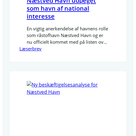
Næstved Havn udpeget
som havn af national
interesse
En vigtig anerkendelse af havnens rolle
som råstofhavn Næstved Havn og er
nu officielt kommet med på listen over
Læserbrev
danske havne med nationale
interesser. Denne udpegning skyldes
havnens betydning som væsentlig
råstofshavn, hvor både erhvervsliv og
samfund nyder godt af de muligheder,
havnen tilbyder. Med denne status
som havn af national interesse bliver
Næstved Havn…