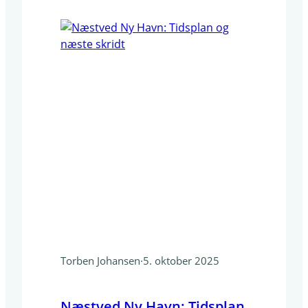
aktiviteter skaber beskæftigelse og
vækst Bred branchemæssig betydning
Fokus på faglærte og diversitet
Aldersfordeling og lokal forankring
Analysen dokumenterer, at Næstved…
Torben Johansen
·
5. oktober 2025
Næstved Ny Havn: Tidsplan