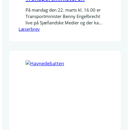
På mandag den 22. marts kl. 16.00 er
Transportminister Benny Engelbrecht
live på Sjællandske Medier og der kan
Læserbrev
sendes spørgsmål ind inden mødet på:
livechat@sn.dk Jeg håber mange vil
stille spørgsmål og gøre
Transportministeren opmærksom på
vores helt groteske forhold Mit
spørgsmål som er indsendt er: Flere
virksomheder overvejer fraflytning fra
Næstved og flere er…