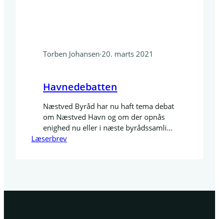
Torben Johansen
·
20. marts 2021
Havnedebatten
Næstved Byråd har nu haft tema debat
om Næstved Havn og om der opnås
enighed nu eller i næste byrådssamling
Læserbrev
er for mig ikke så vigtigt. Det der er
vigtigt, er at finde den mest holdbare
løsning som tilgodeser fortsat
havnedrift, men sandelig også plan
som holder langsigtet. Den analyse
Næstved Erhvervsforening lavede ved
en…