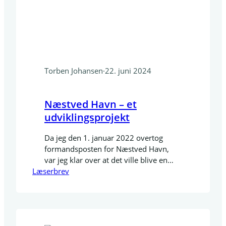
Torben Johansen
·
22. juni 2024
Næstved Havn – et
udviklingsprojekt
Da jeg den 1. januar 2022 overtog
formandsposten for Næstved Havn,
var jeg klar over at det ville blive en
Læserbrev
post hvor dedikation og flid ville være
et krav. Jeg vidste også at der i det
offentlige, som politiske rum ville være
udfordringer. Nu 2,5 år efter og mange
drøftelser, konflikter og analyser /