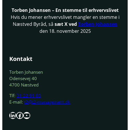
Torben Johansen – En stemme til erhvervslivet
Hvis du mener erhvervslivet mangler en stemme i
Næstved Byråd, så
sæt X ved
Torben Johansen
den 18. november 2025
Kontakt
Torben Johansen
Odensevej 40
4700 Næstved
Tlf:
31 22 91 80
E-mail:
t2@t2-management.dk
LinkedIn
Facebook
YouTube