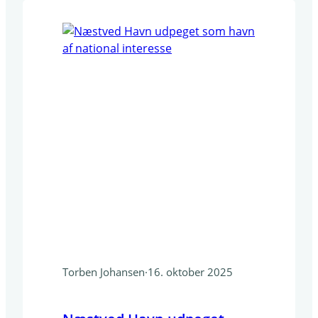
Herlufsholmskoven forvandles
området til en moderne bydel, hvor
natur, arkitektur og fællesskab mødes.
Her opføres: Et sted, hvor Næstveds
historie og arkitektur får…
Torben Johansen
·
16. oktober 2025