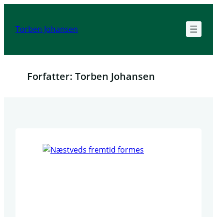
Spring
til
Torben Johansen
indhold
Forfatter:
Torben Johansen