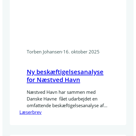
Torben Johansen
·
16. oktober 2025
Ny beskæftigelsesanalyse
for Næstved Havn
Næstved Havn har sammen med
Danske Havne fået udarbejdet en
omfattende beskæftigelsesanalyse af
Læserbrev
Impact Economics og COWI, der
tydeligt viser havnens store betydning
for både beskæftigelse og økonomi –
lokalt såvel som nationalt. Havnens