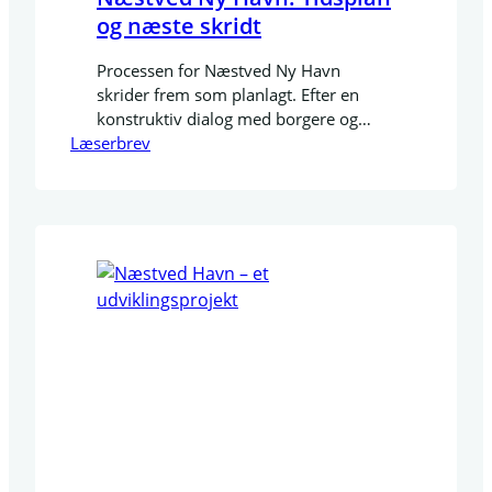
og næste skridt
Processen for Næstved Ny Havn
skrider frem som planlagt. Efter en
konstruktiv dialog med borgere og
Læserbrev
foreninger, hvor deres feedback blev
indarbejdet, har vi nu et færdigt
skitsegrundlag. Dette grundlag er
afgørende for det næste skridt:
udarbejdelsen af en
Miljøkonsekvensrapport (MKR).
Miljørapporten er sendt i udbud i
september 2025. Vi forventer at kunne
præsentere det…