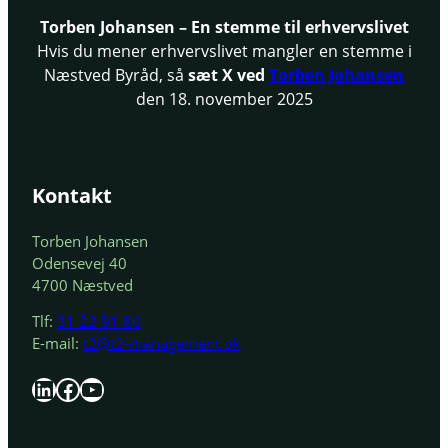
Torben Johansen – En stemme til erhvervslivet
Hvis du mener erhvervslivet mangler en stemme i
Næstved Byråd, så
sæt X ved
Torben Johansen
den 18. november 2025
Kontakt
Torben Johansen
Odensevej 40
4700 Næstved
Tlf:
31 22 91 80
E-mail:
t2@t2-management.dk
LinkedIn
Facebook
YouTube