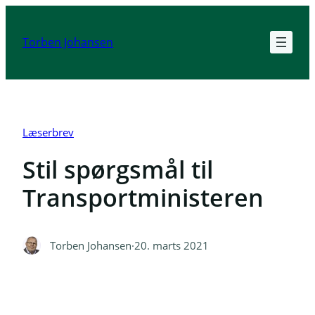
Spring
til
Torben Johansen
indhold
Læserbrev
Stil spørgsmål til
Transportministeren
Torben Johansen
·
20. marts 2021