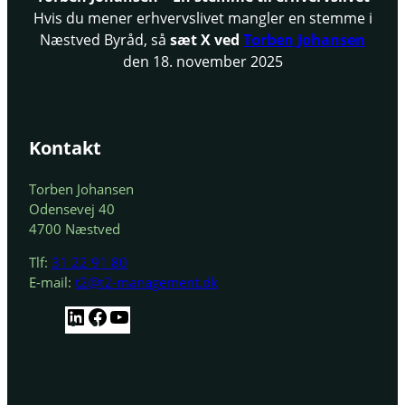
Hvis du mener erhvervslivet mangler en stemme i
Næstved Byråd, så
sæt X ved
Torben Johansen
den 18. november 2025
Kontakt
Torben Johansen
Odensevej 40
4700 Næstved
Tlf:
31 22 91 80
E-mail:
t2@t2-management.dk
L
F
Y
i
a
o
n
c
u
k
e
T
e
b
u