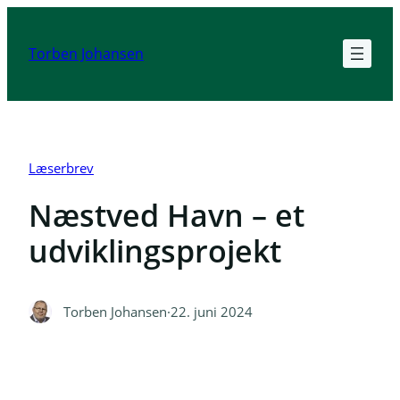
Spring
til
Torben Johansen
indhold
Læserbrev
Næstved Havn – et
udviklingsprojekt
Torben Johansen
·
22. juni 2024